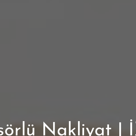
örlü Nakliyat |