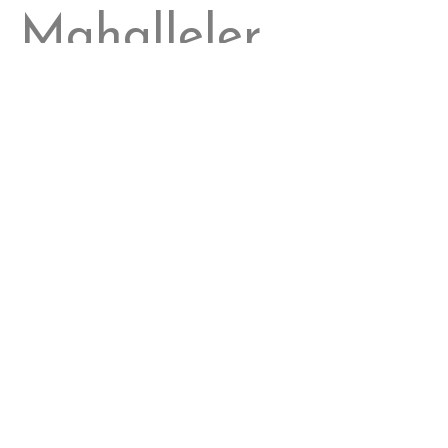
Mahalleler
Çiğli bölgesinde hizmet verdiğimiz mahalleler:
Ataşehir
Balatçık
Cumhuriyet
Egekent
Evka 2
Evka 5
Güzeltepe
Harmandalı
İzkent
Kaklıç
Küçük Çiğli
Maltepe
Sasalı